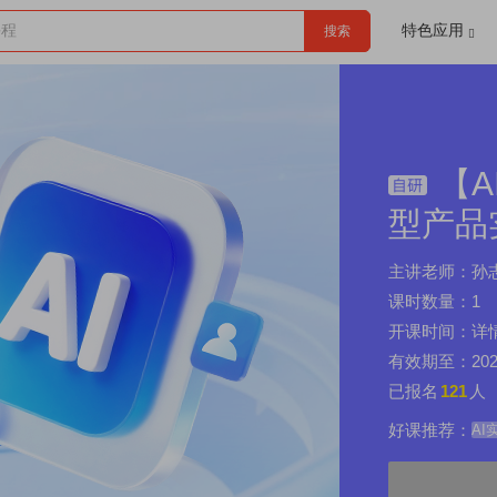
课程
特色应用
搜索
【A
型产品
主讲老师：孙
课时数量：1
开课时间：详
有效期至：2025-
已报名
121
人
好课推荐：
AI