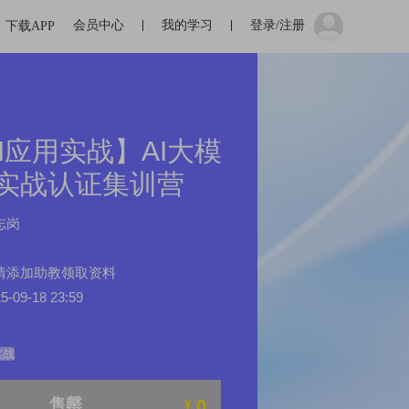
会员中心
我的学习
登录/注册
下载APP
I应用实战】AI大模
实战认证集训营
志岗
情添加助教领取资料
09-18 23:59
实战
售罄
0
¥